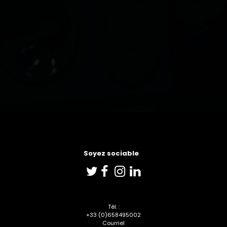
Soyez sociable
e





Tél. :
+33 (0)6
58495002
Courriel