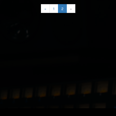
«
1
2
»