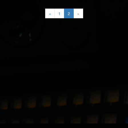
«
1
2
»