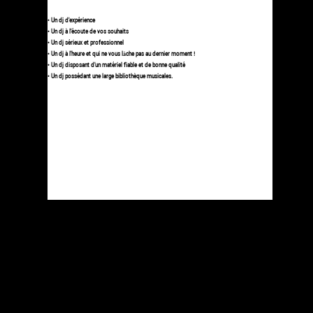
• Un dj d'expérience
• Un dj à l'écoute de vos souhaits
• Un dj sérieux et professionnel
• Un dj à l'heure et qui ne vous lâche pas au dernier moment !
• Un dj disposant d'un matériel fiable et de bonne qualité
• Un dj possédant une large bibliothèque musicales.