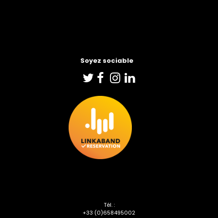
Soyez sociable
e





Tél. :
+33 (0)6
58495002